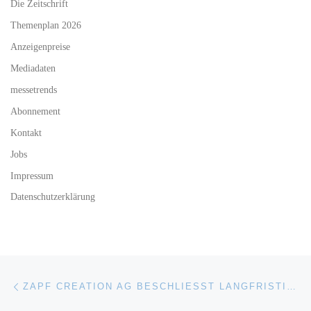
Die Zeitschrift
Themenplan 2026
Anzeigenpreise
Mediadaten
messetrends
Abonnement
Kontakt
Jobs
Impressum
Datenschutzerklärung
Beitragsnavigation
Vorheriger Beitrag
ZAPF CREATION AG BESCHLIESST LANGFRISTIGE NEUBESETZUNG DES VORSTANDS