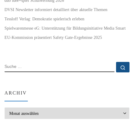
duo idee+spiel Schulwerbung 2026
DVSI Newsletter informiert detailliert über aktuelle Themen
Tessloff Verlag: Demokratie spielerisch erleben
Spielwarenmesse eG: Unterstützung für Bildungsinitiative Media Smart
EU-Kommission präsentiert Safety Gate-Ergebnisse 2025
SUCHE
Su
ARCHIV
Archiv