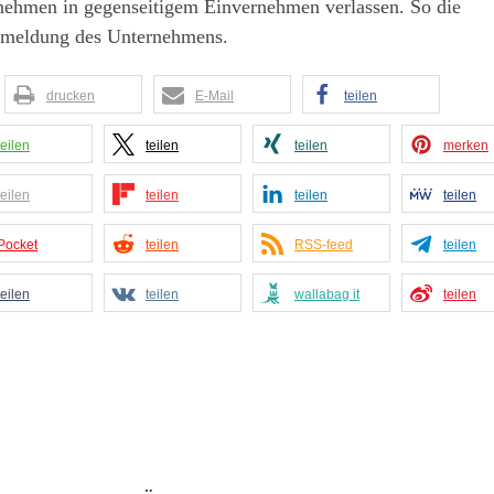
nehmen in gegenseitigem Einvernehmen verlassen. So die
emeldung des Unternehmens.
drucken
E-Mail
teilen
teilen
teilen
teilen
merken
teilen
teilen
teilen
teilen
Pocket
teilen
RSS-feed
teilen
teilen
teilen
wallabag it
teilen