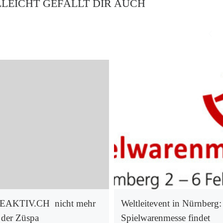
LLEICHT GEFÄLLT DIR AUCH
EAKTIV.CH nicht mehr
Weltleitevent in Nürnberg:
 der Züspa
Spielwarenmesse findet