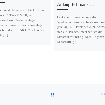
Anfang Februar statt
nationale Ideenmesse für kreative
bys, CREAKTIV.CH, will
Laut einer Pressemeldung der
erwachsen. Da die heutigen
Spielwarenmesse von heute nachmit
zverhältnisse für das notwendige
(Freitag, 17. Dezember 2021) wüns
hstum der CREAKTIV.CH an der
sich die Branche mehrheitlich die
pa […]
Messedurchführung. Nach Angaben 
Messeleitung […]
ZURÜCK ZUR BEITRAGSL
EI