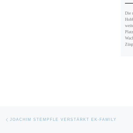
Die 
Hob
weit
Plat
Wac
Züs
Beitragsnavigation
Vorheriger Beitrag
JOACHIM STEMPFLE VERSTÄRKT EK-FAMILY