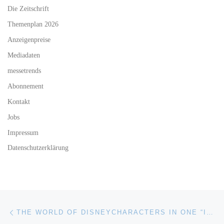
Die Zeitschrift
Themenplan 2026
Anzeigenpreise
Mediadaten
messetrends
Abonnement
Kontakt
Jobs
Impressum
Datenschutzerklärung
Beitragsnavigation
Vorheriger Beitrag
THE WORLD OF DISNEYCHARACTERS IN ONE “INFINITY” VIDEO GAME