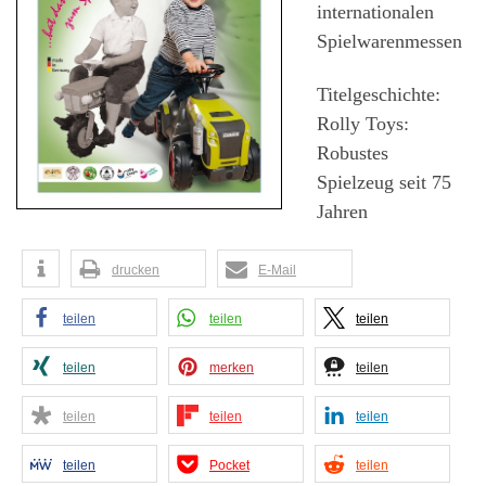
internationalen
Spielwarenmessen
Titelgeschichte:
Rolly Toys:
Robustes
Spielzeug seit 75
Jahren
drucken
E-Mail
teilen
teilen
teilen
teilen
merken
teilen
teilen
teilen
teilen
teilen
Pocket
teilen