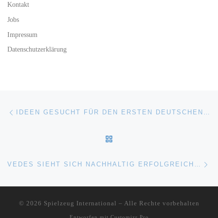
Kontakt
Jobs
Impressum
Datenschutzerklärung
Beitragsnavigation
Vorheriger Beitrag
IDEEN GESUCHT FÜR DEN ERSTEN DEUTSCHEN KINDER-ERFINDERTAG
ZURÜCK ZUR BEITRAGSL
Nä
VEDES SIEHT SICH NACHHALTIG ERFOLGREICH UND PROFITABEL
© 2026
Spielzeug International
–
Alle Rechte vorbehalten
Entworfen mit
Customizr Pro