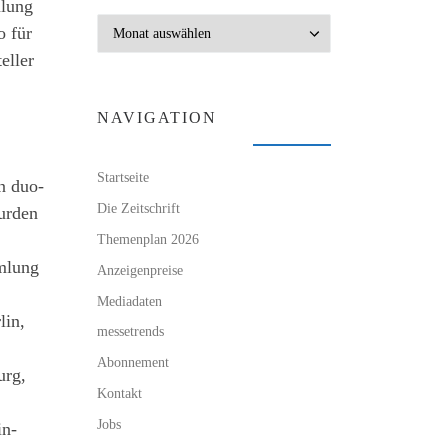
mlung
Archiv
o für
eller
NAVIGATION
Startseite
n duo-
Die Zeitschrift
urden
Themenplan 2026
mlung
Anzeigenpreise
Mediadaten
lin,
messetrends
Abonnement
urg,
Kontakt
Jobs
in-