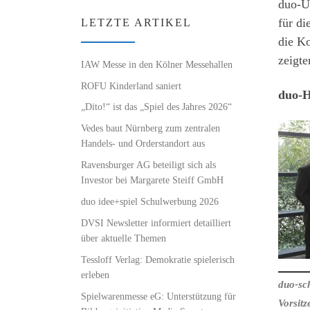
duo-U
für di
LETZTE ARTIKEL
die K
zeigte
IAW Messe in den Kölner Messehallen
ROFU Kinderland saniert
duo-H
„Dito!“ ist das „Spiel des Jahres 2026“
Vedes baut Nürnberg zum zentralen
Handels- und Orderstandort aus
Ravensburger AG beteiligt sich als
Investor bei Margarete Steiff GmbH
duo idee+spiel Schulwerbung 2026
DVSI Newsletter informiert detailliert
über aktuelle Themen
Tessloff Verlag: Demokratie spielerisch
erleben
duo-sch
Spielwarenmesse eG: Unterstützung für
Vorsitz