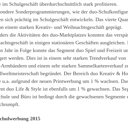
 im Schulgeschäft überdurchschnittlich stark profitieren.
sondere Sonderprogrammierungen, wie der duo-Schulkonfigur
n sich prächtig im Schulgeschäft entwickeln. Das vierte Quar
n einem starken Kreativ- und Weihnachtsgeschäft geprägt.
ers die Aktivitäten des duo-Marktplatzes konnten das verspä
chtsgeschäft in einigen stationären Geschäften ausgleichen.
n Jahr in Folge konnte das Segment duo Spiel und Freizeit 
gert werden. Dies ist in einem sehr starken Trendverkauf von
Armbändern und einem sehr starken Sammelkartenverkauf z
llweltmeisterschaft begründet. Der Bereich duo Kreativ & H
e u.a. aufgrund der neuen Printwerbung um 1 % wachsen. Da
nt duo Life & Style ist ebenfalls um 1 % gewachsen. Das S
chule und Büro ist bedingt durch die gewachsenen Segmente
chrumpft.
chulwerbung 2015