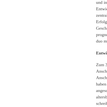
und in
Entwi
zentra
Erfolg
Gesch
progno
duo mi
Entwi
Zum 31
Anschl
Ansch
haben
anges
alters
schre