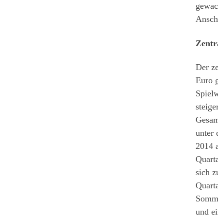
gewach
Ansch
Zentr
Der z
Euro 
Spiel
steige
Gesam
unter 
2014 a
Quarta
sich z
Quarta
Somme
und ei