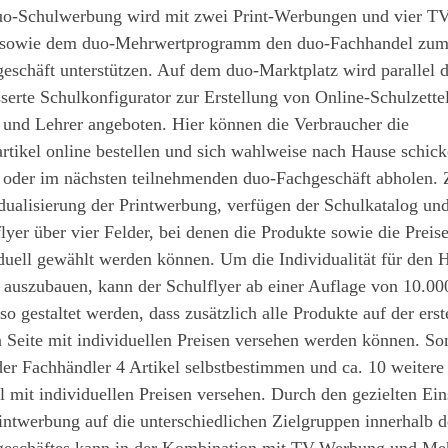
uo-Schulwerbung wird mit zwei Print-Werbungen und vier TV
 sowie dem duo-Mehrwertprogramm den duo-Fachhandel zu
eschäft unterstützen. Auf dem duo-Marktplatz wird parallel 
serte Schulkonfigurator zur Erstellung von Online-Schulzettel 
 und Lehrer angeboten. Hier können die Verbraucher die
rtikel online bestellen und sich wahlweise nach Hause schic
n oder im nächsten teilnehmenden duo-Fachgeschäft abholen. 
dualisierung der Printwerbung, verfügen der Schulkatalog un
lyer über vier Felder, bei denen die Produkte sowie die Preis
duell gewählt werden können. Um die Individualität für den 
 auszubauen, kann der Schulflyer ab einer Auflage von 10.00
so gestaltet werden, dass zusätzlich alle Produkte auf der ers
n Seite mit individuellen Preisen versehen werden können. So
er Fachhändler 4 Artikel selbstbestimmen und ca. 10 weitere
l mit individuellen Preisen versehen. Durch den gezielten Ein
intwerbung auf die unterschiedlichen Zielgruppen innerhalb d