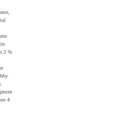
ator,
tal
tete
 Im
um 2 %
ur
obby
s
egment
 um 4