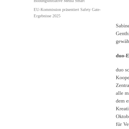
Bildungsinitiative Media Smart
EU-Kommission präsentiert Safety Gate-
Ergebnisse 2025
Sabine
Genth
gewäh
duo-E
duo sc
Kooper
Zentra
alle m
dem er
Kreat
Oktob
für Ve