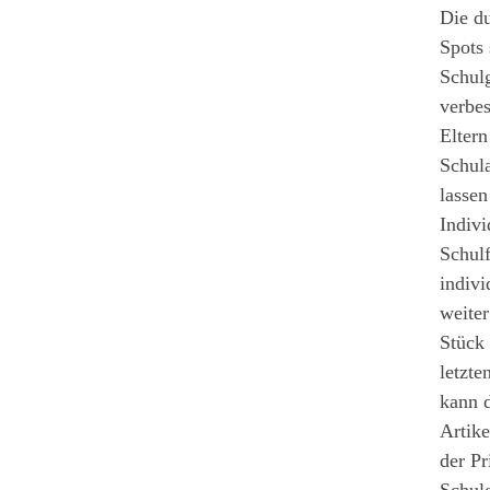
Die d
Spots
Schulg
verbes
Eltern
Schula
lasse
Indivi
Schulf
indivi
weiter
Stück 
letzte
kann d
Artike
der Pr