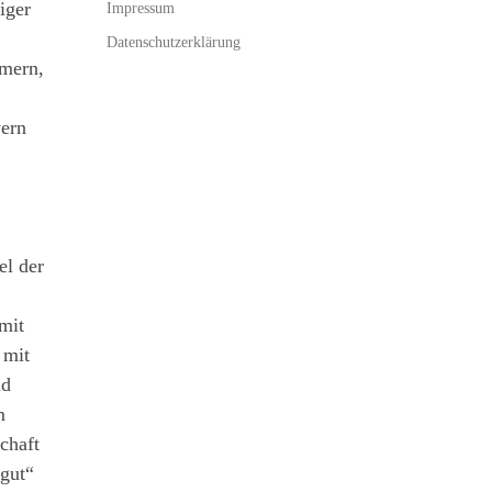
iger
Impressum
Datenschutzerklärung
mern,
yern
el der
mit
 mit
nd
m
chaft
 gut“