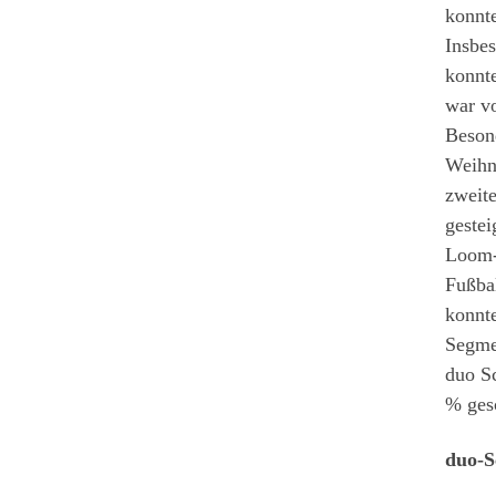
konnte
Insbe
konnte
war vo
Besond
Weihna
zweite
gestei
Loom-
Fußba
konnt
Segme
duo S
% ges
duo-S