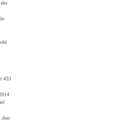
 der
die
wohl
t 453
 2014
iel
t duo