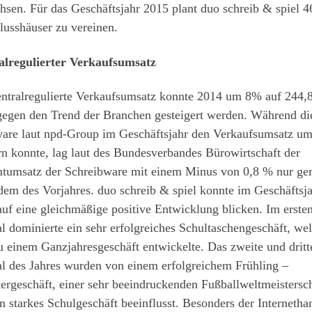
sen. Für das Geschäftsjahr 2015 plant duo schreib & spiel 4
lusshäuser zu vereinen.
alregulierter Verkaufsumsatz
entralregulierte Verkaufsumsatz konnte 2014 um 8% auf 244,
gegen den Trend der Branchen gesteigert werden. Während di
ware laut npd-Group im Geschäftsjahr den Verkaufsumsatz u
rn konnte, lag laut des Bundesverbandes Bürowirtschaft der
tumsatz der Schreibware mit einem Minus von 0,8 % nur ge
dem des Vorjahres. duo schreib & spiel konnte im Geschäftsj
uf eine gleichmäßige positive Entwicklung blicken. Im erste
l dominierte ein sehr erfolgreiches Schultaschengeschäft, we
u einem Ganzjahresgeschäft entwickelte. Das zweite und dritt
l des Jahres wurden von einem erfolgreichem Frühling –
rgeschäft, einer sehr beeindruckenden Fußballweltmeistersch
n starkes Schulgeschäft beeinflusst. Besonders der Internetha