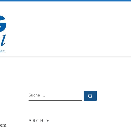
SUCHE
Suche …
5
ARCHIV
dem