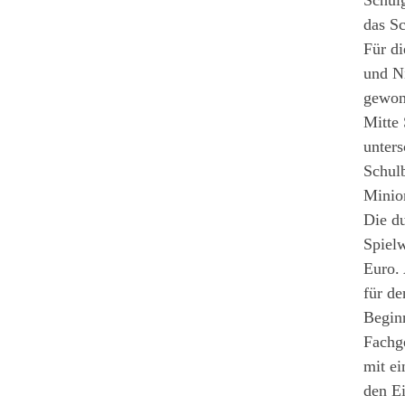
Schul
das Sc
Für d
und N
gewon
Mitte
unter
Schul
Minion
Die d
Spielw
Euro.
für de
Begin
Fachg
mit ei
den Ei