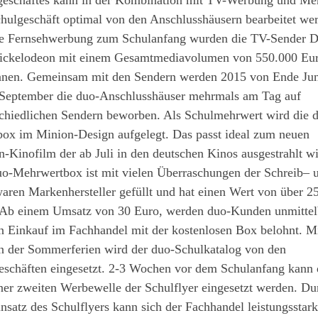
geschäftes kann in der Kombination mit TV-Werbung und Me
hulgeschäft optimal von den Anschlusshäusern bearbeitet we
ie Fernsehwerbung zum Schulanfang wurden die TV-Sender D
ickelodeon mit einem Gesamtmediavolumen von 550.000 Eu
nen. Gemeinsam mit den Sendern werden 2015 von Ende Jun
 September die duo-Anschlusshäuser mehrmals am Tag auf
schiedlichen Sendern beworben. Als Schulmehrwert wird die 
box im Minion-Design aufgelegt. Das passt ideal zum neuen
-Kinofilm der ab Juli in den deutschen Kinos ausgestrahlt wi
uo-Mehrwertbox ist mit vielen Überraschungen der Schreib– 
aren Markenhersteller gefüllt und hat einen Wert von über 2
 Ab einem Umsatz von 30 Euro, werden duo-Kunden unmittel
n Einkauf im Fachhandel mit der kostenlosen Box belohnt. M
n der Sommerferien wird der duo-Schulkatalog von den
eschäften eingesetzt. 2-3 Wochen vor dem Schulanfang kann
ner zweiten Werbewelle der Schulflyer eingesetzt werden. Du
nsatz des Schulflyers kann sich der Fachhandel leistungsstark