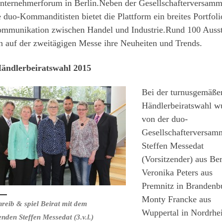
nternehmerforum in Berlin.Neben der Gesellschafterversam
e duo-Kommanditisten bietet die Plattform ein breites Portfoli
ommunikation zwischen Handel und Industrie.Rund 100 Ausst
n auf der zweitägigen Messe ihre Neuheiten und Trends.
ändlerbeiratswahl 2015
Bei der turnusgemäße
Händlerbeiratswahl w
von der duo-
Gesellschafterversam
Steffen Messedat
(Vorsitzender) aus Ber
Veronika Peters aus
Premnitz in Brandenb
Monty Francke aus
reib & spiel Beirat mit dem
Wuppertal in Nordrhe
enden Steffen Messedat (3.v.l.)