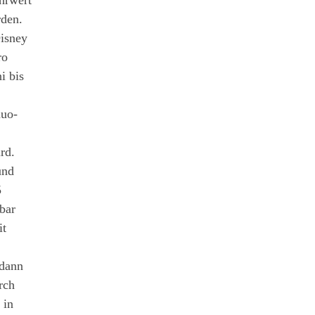
hrwert
rden.
isney
ro
i bis
duo-
rd.
und
5
bar
it
 dann
rch
 in