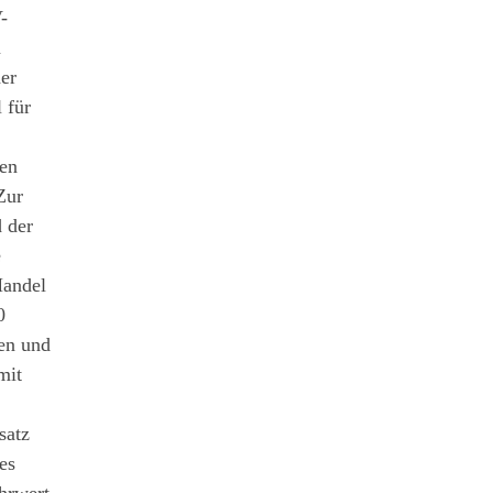
-
m
der
für
ken
Zur
d der
e
Handel
0
ten und
mit
satz
es