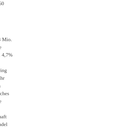
60
8 Mio.
e
m 4,7%
ring
ahr
n
lches
e
aft
ndel