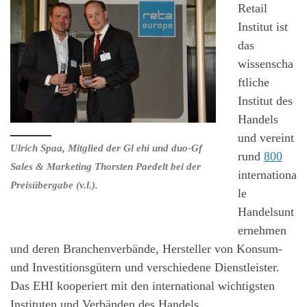
Retail
Institut ist
das
wissenscha
ftliche
Institut des
Handels
und vereint
Ulrich Spaa, Mitglied der Gl ehi und duo-Gf
rund
800
Sales & Marketing Thorsten Paedelt bei der
internationa
Preisübergabe (v.l.).
le
Handelsunt
ernehmen
und deren Branchenverbände, Hersteller von Konsum-
und Investitionsgütern und verschiedene Dienstleister.
Das EHI kooperiert mit den international wichtigsten
Instituten und Verbänden des Handels.