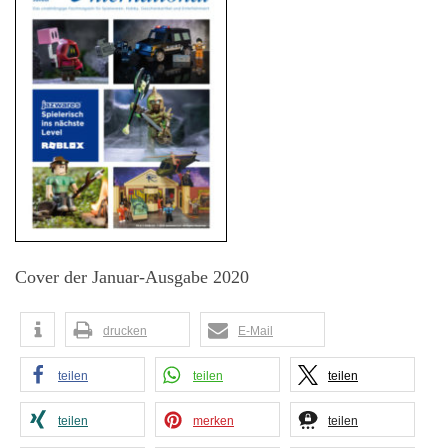
Cover der Januar-Ausgabe 2020
drucken
E-Mail
teilen
teilen
teilen
teilen
merken
teilen