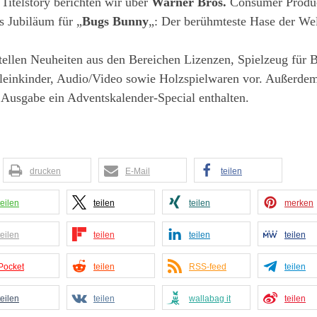
 Titelstory berichten wir über
Warner Bros.
Consumer Produc
s Jubiläum für „
Bugs Bunny
„: Der berühmteste Hase der Wel
ellen Neuheiten aus den Bereichen Lizenzen, Spielzeug für 
leinkinder, Audio/Video sowie Holzspielwaren vor. Außerdem 
 Ausgabe ein Adventskalender-Special enthalten.
drucken
E-Mail
teilen
teilen
teilen
teilen
merken
teilen
teilen
teilen
teilen
Pocket
teilen
RSS-feed
teilen
teilen
teilen
wallabag it
teilen