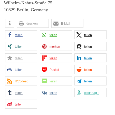
Wilhelm-Kabus-Straße 75
10829 Berlin, Germany
drucken
E-Mail
teilen
teilen
teilen
teilen
merken
teilen
teilen
teilen
teilen
teilen
Pocket
teilen
RSS-feed
teilen
teilen
teilen
teilen
wallabag it
teilen