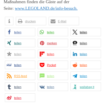
Maßnahmen finden die Gäste auf der
Seite:
www.LEGOLAND.de/info-besuch.
drucken
E-Mail
teilen
teilen
teilen
teilen
merken
teilen
teilen
teilen
teilen
teilen
Pocket
teilen
RSS-feed
teilen
teilen
teilen
teilen
wallabag it
teilen