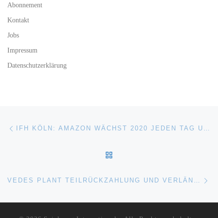
Abonnement
Kontakt
Jobs
Impressum
Datenschutzerklärung
Beitragsnavigation
Vorheriger Beitrag
IFH KÖLN: AMAZON WÄCHST 2020 JEDEN TAG UM 31 MIO. EURO
ZURÜCK ZUR BEITRAGSL
Nä
VEDES PLANT TEILRÜCKZAHLUNG UND VERLÄNGERUNG IHRER ANLEIHE