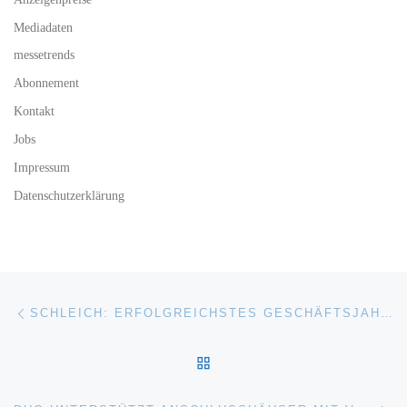
Mediadaten
messetrends
Abonnement
Kontakt
Jobs
Impressum
Datenschutzerklärung
Beitragsnavigation
Vorheriger Beitrag
SCHLEICH: ERFOLGREICHSTES GESCHÄFTSJAHR DER FIRMENGESCHICHTE / 2021 UMSATZPLUS VON MEHR ALS 20 %
ZURÜCK ZUR BEITRAGSL
Nä