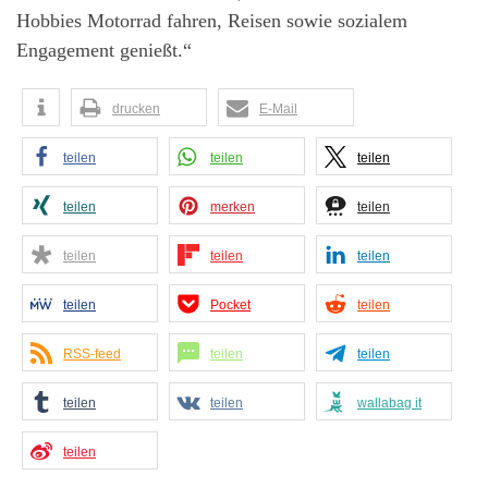
Hobbies Motorrad fahren, Reisen sowie sozialem
Engagement genießt.“
drucken
E-Mail
teilen
teilen
teilen
teilen
merken
teilen
teilen
teilen
teilen
teilen
Pocket
teilen
RSS-feed
teilen
teilen
teilen
teilen
wallabag it
teilen