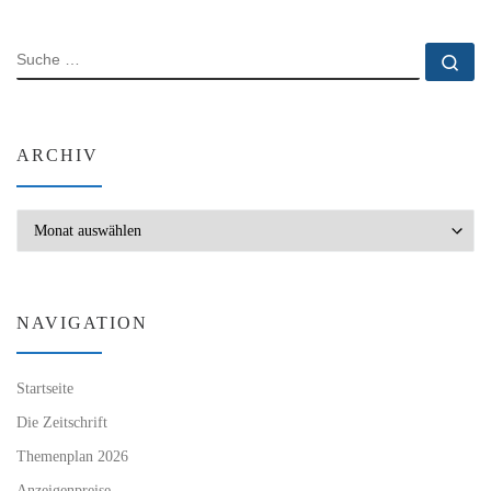
SUCHE
Su
ARCHIV
Archiv
NAVIGATION
Startseite
Die Zeitschrift
Themenplan 2026
Anzeigenpreise