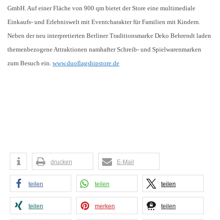
GmbH. Auf einer Fläche von 900 qm bietet der Store eine multimediale
Einkaufs- und Erlebniswelt mit Eventcharakter für Familien mit Kindern.
Neben der neu interpretierten Berliner Traditionsmarke Deko Behrendt laden
themenbezogene Attraktionen namhafter Schreib- und Spielwarenmarken
zum Besuch ein.
www.duoflagshipstore.de
drucken
E-Mail
teilen
teilen
teilen
teilen
merken
teilen