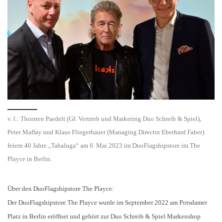
v. l.: Thorsten Paedelt (Gf. Vertrieb und Marketing Duo Schreib & Spiel),
Peter Maffay und Klaus Fliegerbauer (Managing Director Eberhard Faber)
feiern 40 Jahre „Tabaluga“ am 6. Mai 2023 im DuoFlagshipstore im The
Playce in Berlin.
Über den DuoFlagshipstore The Playce:
Der DuoFlagshipstore The Playce wurde im September 2022 am Potsdamer
Platz in Berlin eröffnet und gehört zur Duo Schreib & Spiel Markenshop