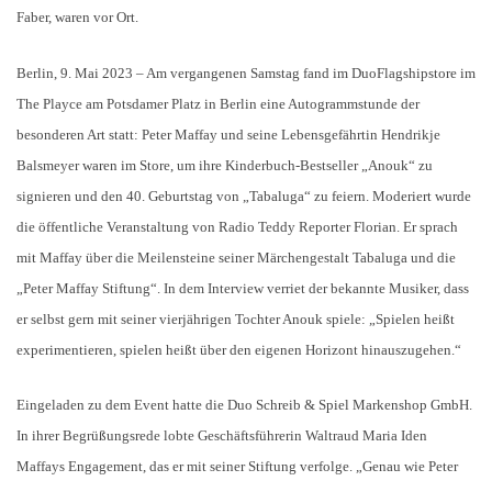
Faber, waren vor Ort.
Berlin, 9. Mai 2023 – Am vergangenen Samstag fand im DuoFlagshipstore im
The Playce am Potsdamer Platz in Berlin eine Autogrammstunde der
besonderen Art statt: Peter Maffay und seine Lebensgefährtin Hendrikje
Balsmeyer waren im Store, um ihre Kinderbuch-Bestseller „Anouk“ zu
signieren und den 40. Geburtstag von „Tabaluga“ zu feiern. Moderiert wurde
die öffentliche Veranstaltung von Radio Teddy Reporter Florian. Er sprach
mit Maffay über die Meilensteine seiner Märchengestalt Tabaluga und die
„Peter Maffay Stiftung“. In dem Interview verriet der bekannte Musiker, dass
er selbst gern mit seiner vierjährigen Tochter Anouk spiele: „Spielen heißt
experimentieren, spielen heißt über den eigenen Horizont hinauszugehen.“
Eingeladen zu dem Event hatte die Duo Schreib & Spiel Markenshop GmbH.
In ihrer Begrüßungsrede lobte Geschäftsführerin Waltraud Maria Iden
Maffays Engagement, das er mit seiner Stiftung verfolge. „Genau wie Peter