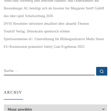
Vedes baut Nürnberg zum zentralen Handels- und Orderstandort aus
Ravensburger AG beteiligt sich als Investor bei Margarete Steiff GmbH
duo idee+spiel Schulwerbung 2026
DVSI Newsletter informiert detailliert über aktuelle Themen
Tessloff Verlag: Demokratie spielerisch erleben
Spielwarenmesse eG: Unterstützung für Bildungsinitiative Media Smart
EU-Kommission präsentiert Safety Gate-Ergebnisse 2025
SUCHE
Su
ARCHIV
Archiv