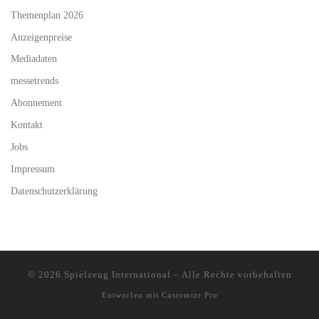
Themenplan 2026
Anzeigenpreise
Mediadaten
messetrends
Abonnement
Kontakt
Jobs
Impressum
Datenschutzerklärung
© 2026
Spielzeug International
–
Alle Rechte vorbehalten
Entworfen mit
Customizr Pro