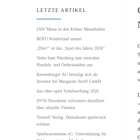
LETZTE ARTIKEL
IAW Messe in den Kölner Messehallen
ROFU Kinderland saniert
G
„Dito!“ ist das „Spiel des Jahres 2026“
S
Vedes baut Nürnberg zum zentralen
u
Handels- und Orderstandort aus
a
Ravensburger AG beteiligt sich als
v
Investor bei Margarete Steiff GmbH
duo idee+spiel Schulwerbung 2026
D
DVSI Newsletter informiert detailliert
-
über aktuelle Themen
a
Tessloff Verlag: Demokratie spielerisch
d
erleben
d
Spielwarenmesse eG: Unterstützung für
G