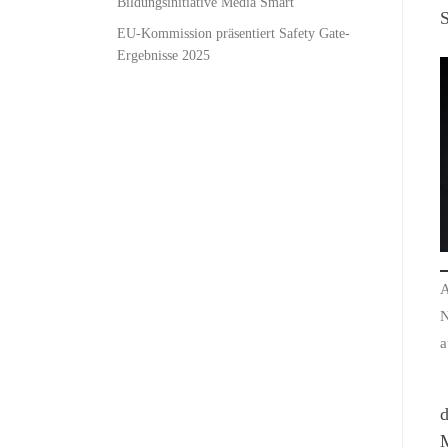
Bildungsinitiative Media Smart
S
EU-Kommission präsentiert Safety Gate-
Ergebnisse 2025
A
N
a
d
M