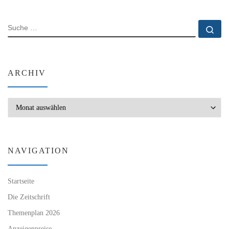
SUCHE
Su
ARCHIV
Archiv
NAVIGATION
Startseite
Die Zeitschrift
Themenplan 2026
Anzeigenpreise