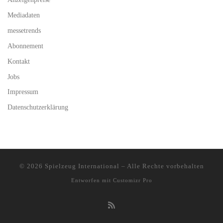
Mediadaten
messetrends
Abonnement
Kontakt
Jobs
Impressum
Datenschutzerklärung
© 2026
Spielzeug International
–
Alle Rechte vorbehalten
Entworfen mit
Customizr Pro