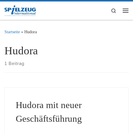
Zum Inhalt springen
Search
Me
Startseite
»
Hudora
Hudora
1 Beitrag
Hudora mit neuer
Geschäftsführung