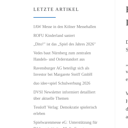
LETZTE ARTIKEL
IAW Messe in den Kölner Messehallen
ROFU Kinderland saniert
D
„Dito!“ ist das „Spiel des Jahres 2026“
S
Vedes baut Nürnberg zum zentralen
Handels- und Orderstandort aus
„
Ravensburger AG beteiligt sich als
v
Investor bei Margarete Steiff GmbH
e
duo idee+spiel Schulwerbung 2026
DVSI Newsletter informiert detailliert
W
über aktuelle Themen
H
Tessloff Verlag: Demokratie spielerisch
d
erleben
Spielwarenmesse eG: Unterstützung für