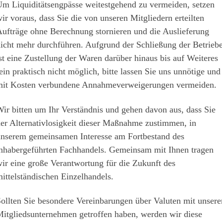
m Liquiditätsengpässe weitestgehend zu vermeiden, setzen
ir voraus, dass Sie die von unseren Mitgliedern erteilten
ufträge ohne Berechnung stornieren und die Auslieferung
icht mehr durchführen. Aufgrund der Schließung der Betrieb
st eine Zustellung der Waren darüber hinaus bis auf Weiteres
ein praktisch nicht möglich, bitte lassen Sie uns unnötige und
it Kosten verbundene Annahmeverweigerungen vermeiden.
ir bitten um Ihr Verständnis und gehen davon aus, dass Sie
er Alternativlosigkeit dieser Maßnahme zustimmen, in
nserem gemeinsamen Interesse am Fortbestand des
nhabergeführten Fachhandels. Gemeinsam mit Ihnen tragen
ir eine große Verantwortung für die Zukunft des
ittelständischen Einzelhandels.
ollten Sie besondere Vereinbarungen über Valuten mit unsere
itgliedsunternehmen getroffen haben, werden wir diese