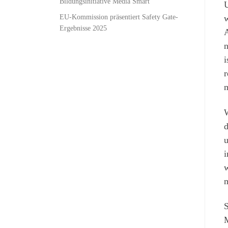
Bildungsinitiative Media Smart
U
EU-Kommission präsentiert Safety Gate-
w
Ergebnisse 2025
A
n
i
r
m
W
d
u
i
w
m
S
M