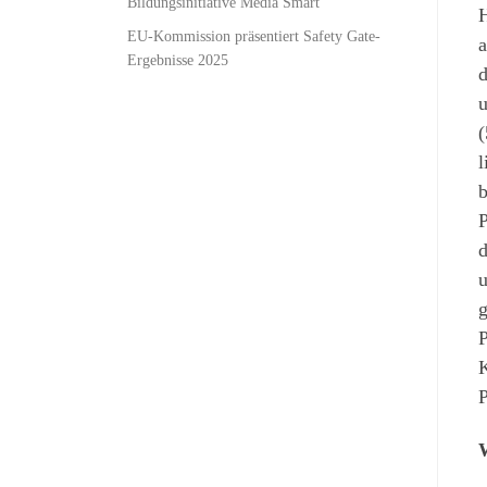
Bildungsinitiative Media Smart
H
EU-Kommission präsentiert Safety Gate-
a
Ergebnisse 2025
d
u
(
l
b
P
d
u
g
P
K
P
W