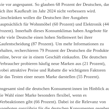
ie vor angespannt. So glauben 68 Prozent der Deutschen, da
ich ihre Kaufkraft im Jahr 2024 nicht verbessern wird.
inschränken wollen die Deutschen ihre Ausgaben
auptsächlich für Wohnmöbel (60 Prozent) und Elektronik (44
rozent). Innerhalb dieses Konsumklimas haben Angebote für
ehr viele Deutsche einen hohen Stellenwert bei ihrer
aufentscheidung (87 Prozent). Um mehr Informationen zu
rhalten, recherchieren 79 Prozent der Deutschen die Produkte
nline, bevor sie in einem Geschäft einkaufen. Die deutschen
erbraucher probieren häufig neue Marken aus (21 Prozent),
obei attraktive Preise und Rabatte die wichtigsten Faktoren
ür das Testen einer neuen Marke darstellen (55 Prozent).
nsgesamt sind die deutschen Konsument:innen im Hinblick a
ie Wahl einer Marke besonders flexibel, wenn es
erbeaktionen gibt (66 Prozent). Dabei ist die Relevanz von
ngeboten ganzjährig für die deutschen Konsumenten gegebe