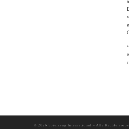
a
E
v
g
G
*
B
U
© 2026
Spielzeug International
–
Alle Rechte vorbe