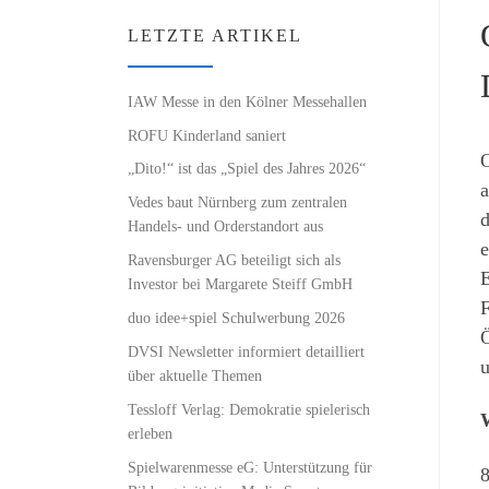
LETZTE ARTIKEL
IAW Messe in den Kölner Messehallen
ROFU Kinderland saniert
O
„Dito!“ ist das „Spiel des Jahres 2026“
a
Vedes baut Nürnberg zum zentralen
d
Handels- und Orderstandort aus
e
Ravensburger AG beteiligt sich als
E
Investor bei Margarete Steiff GmbH
F
duo idee+spiel Schulwerbung 2026
Ö
DVSI Newsletter informiert detailliert
u
über aktuelle Themen
Tessloff Verlag: Demokratie spielerisch
W
erleben
Spielwarenmesse eG: Unterstützung für
8