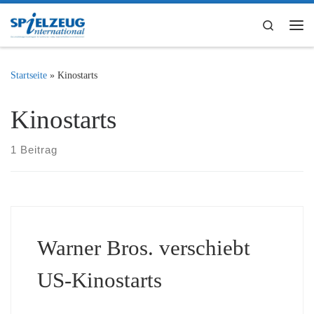
Zum Inhalt springen
Search
Me
Startseite
»
Kinostarts
Kinostarts
1 Beitrag
Warner Bros. verschiebt
US-Kinostarts