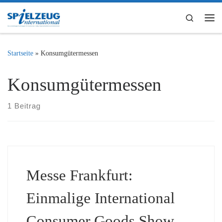
Zum Inhalt springen
Search
Me
Startseite
»
Konsumgütermessen
Konsumgütermessen
1 Beitrag
Messe Frankfurt:
Einmalige International
Consumer Goods Show –