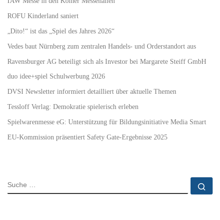
IAW Messe in den Kölner Messehallen
ROFU Kinderland saniert
„Dito!“ ist das „Spiel des Jahres 2026“
Vedes baut Nürnberg zum zentralen Handels- und Orderstandort aus
Ravensburger AG beteiligt sich als Investor bei Margarete Steiff GmbH
duo idee+spiel Schulwerbung 2026
DVSI Newsletter informiert detailliert über aktuelle Themen
Tessloff Verlag: Demokratie spielerisch erleben
Spielwarenmesse eG: Unterstützung für Bildungsinitiative Media Smart
EU-Kommission präsentiert Safety Gate-Ergebnisse 2025
SUCHE
Su