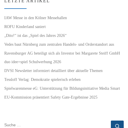
LETZTE ARTIKEL
IAW Messe in den Kölner Messehallen
ROFU Kinderland saniert
„Dito!“ ist das „Spiel des Jahres 2026“
Vedes baut Nürnberg zum zentralen Handels- und Orderstandort aus
Ravensburger AG beteiligt sich als Investor bei Margarete Steiff GmbH
duo idee+spiel Schulwerbung 2026
DVSI Newsletter informiert detailliert über aktuelle Themen
Tessloff Verlag: Demokratie spielerisch erleben
Spielwarenmesse eG: Unterstützung für Bildungsinitiative Media Smart
EU-Kommission präsentiert Safety Gate-Ergebnisse 2025
SUCHE
Su