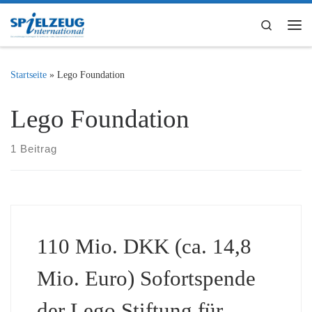
Zum Inhalt springen
Search
Me
Startseite
»
Lego Foundation
Lego Foundation
1 Beitrag
110 Mio. DKK (ca. 14,8
Mio. Euro) Sofortspende
der Lego Stiftung für