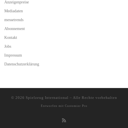
Anzeigenpreise
Mediadaten
messetrends
Abonnement
Kontakt
Jobs
Impressum
Datenschutzerklärung
© 2026
Spielzeug International
–
Alle Rechte vorbehalten
Entworfen mit
Customizr Pro