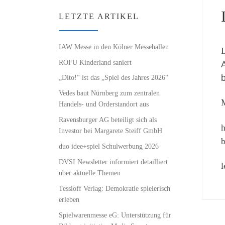
LETZTE ARTIKEL
IAW Messe in den Kölner Messehallen
L
ROFU Kinderland saniert
A
„Dito!“ ist das „Spiel des Jahres 2026“
Vedes baut Nürnberg zum zentralen
M
Handels- und Orderstandort aus
Ravensburger AG beteiligt sich als
h
Investor bei Margarete Steiff GmbH
b
duo idee+spiel Schulwerbung 2026
DVSI Newsletter informiert detailliert
l
über aktuelle Themen
Tessloff Verlag: Demokratie spielerisch
erleben
Spielwarenmesse eG: Unterstützung für