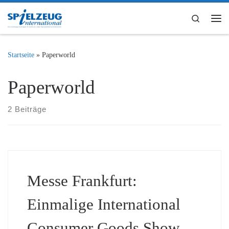
Zum Inhalt springen
Search
Me
Startseite
»
Paperworld
Paperworld
2 Beiträge
Messe Frankfurt:
Einmalige International
Consumer Goods Show –