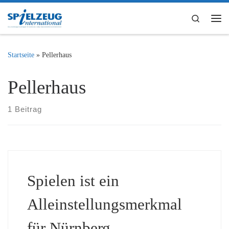
Zum Inhalt springen
Search
Me
Startseite
»
Pellerhaus
Pellerhaus
1 Beitrag
Spielen ist ein
Alleinstellungsmerkmal
für Nürnberg