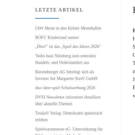
LETZTE ARTIKEL
IAW Messe in den Kölner Messehallen
P
ROFU Kinderland saniert
H
„Dito!“ ist das „Spiel des Jahres 2026“
C
Vedes baut Nürnberg zum zentralen
T
Handels- und Orderstandort aus
z
Ravensburger AG beteiligt sich als
Investor bei Margarete Steiff GmbH
J
B
duo idee+spiel Schulwerbung 2026
v
DVSI Newsletter informiert detailliert
über aktuelle Themen
Tessloff Verlag: Demokratie spielerisch
erleben
Spielwarenmesse eG: Unterstützung für