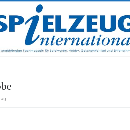
bbe
rag