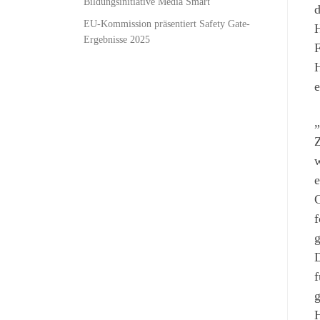
Bildungsinitiative Media Smart
d
EU-Kommission präsentiert Safety Gate-
H
Ergebnisse 2025
F
H
e
„
Z
w
e
G
f
g
D
f
g
H