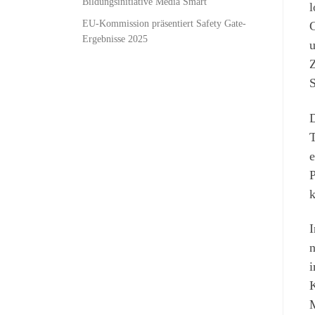
Bildungsinitiative Media Smart
l
EU-Kommission präsentiert Safety Gate-
C
Ergebnisse 2025
u
Z
S
D
T
e
P
k
I
n
i
K
M