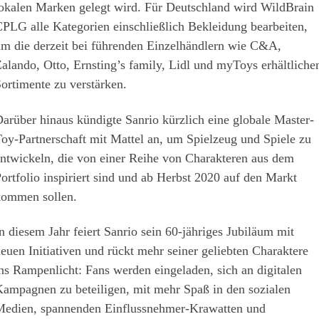
okalen Marken gelegt wird. Für Deutschland wird WildBrain
PLG alle Kategorien einschließlich Bekleidung bearbeiten,
m die derzeit bei führenden Einzelhändlern wie C&A,
alando, Otto, Ernsting’s family, Lidl und myToys erhältliche
ortimente zu verstärken.
arüber hinaus kündigte Sanrio kürzlich eine globale Master-
oy-Partnerschaft mit Mattel an, um Spielzeug und Spiele zu
ntwickeln, die von einer Reihe von Charakteren aus dem
ortfolio inspiriert sind und ab Herbst 2020 auf den Markt
ommen sollen.
n diesem Jahr feiert Sanrio sein 60-jähriges Jubiläum mit
euen Initiativen und rückt mehr seiner geliebten Charaktere
ns Rampenlicht: Fans werden eingeladen, sich an digitalen
ampagnen zu beteiligen, mit mehr Spaß in den sozialen
edien, spannenden Einflussnehmer-Krawatten und