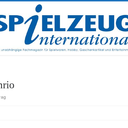
nrio
rag