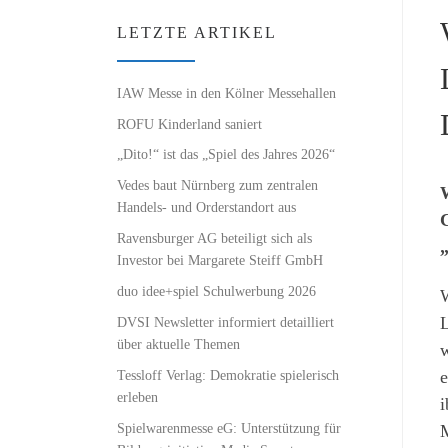
LETZTE ARTIKEL
IAW Messe in den Kölner Messehallen
ROFU Kinderland saniert
„Dito!“ ist das „Spiel des Jahres 2026“
Vedes baut Nürnberg zum zentralen
Handels- und Orderstandort aus
C
Ravensburger AG beteiligt sich als
„
Investor bei Margarete Steiff GmbH
duo idee+spiel Schulwerbung 2026
W
L
DVSI Newsletter informiert detailliert
über aktuelle Themen
w
Tessloff Verlag: Demokratie spielerisch
e
erleben
i
Spielwarenmesse eG: Unterstützung für
M