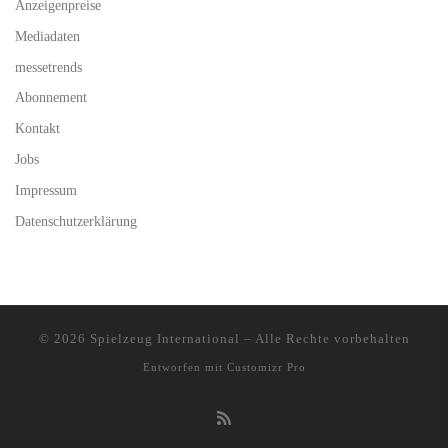
Anzeigenpreise
Mediadaten
messetrends
Abonnement
Kontakt
Jobs
Impressum
Datenschutzerklärung
© 2026
Spielzeug International
–
Alle Rechte vorbehalten
Entworfen mit
Customizr Pro