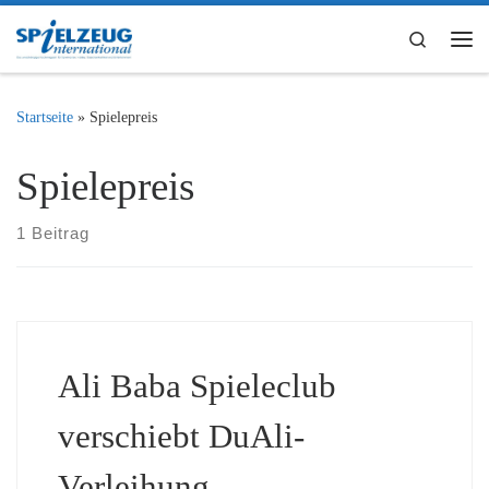
Zum Inhalt springen
Search
Me
Startseite
»
Spielepreis
Spielepreis
1 Beitrag
Ali Baba Spieleclub
verschiebt DuAli-
Verleihung