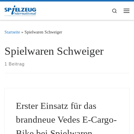
Zum Inhalt springen
Search
Me
Startseite
»
Spielwaren Schweiger
Spielwaren Schweiger
1 Beitrag
Erster Einsatz für das
brandneue Vedes E-Cargo-
Bike bei Spielwaren