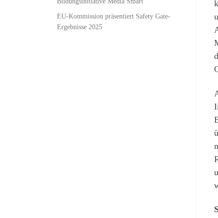
Bildungsinitiative Media Smart
k
u
EU-Kommission präsentiert Safety Gate-
Ergebnisse 2025
A
M
d
C
A
I
B
ü
m
R
u
w