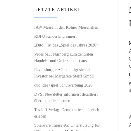
LETZTE ARTIKEL
IAW Messe in den Kölner Messehallen
ROFU Kinderland saniert
M
„Dito!“ ist das „Spiel des Jahres 2026“
A
Vedes baut Nürnberg zum zentralen
C
Handels- und Orderstandort aus
W
Ravensburger AG beteiligt sich als
D
Investor bei Margarete Steiff GmbH
g
duo idee+spiel Schulwerbung 2026
d
DVSI Newsletter informiert detailliert
über aktuelle Themen
Tessloff Verlag: Demokratie spielerisch
erleben
A
A
Spielwarenmesse eG: Unterstützung für