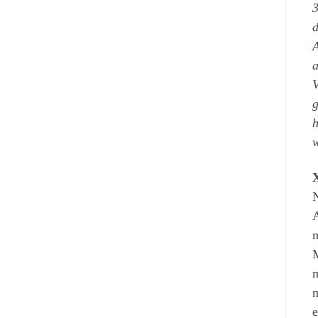
3
d
A
a
V
g
h
w
X
N
A
m
M
m
m
e