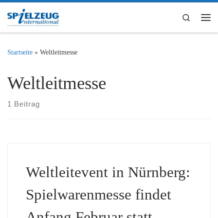
Zum Inhalt springen
Search
Me
Startseite
»
Weltleitmesse
Weltleitmesse
1 Beitrag
Weltleitevent in Nürnberg:
Spielwarenmesse findet
Anfang Februar statt