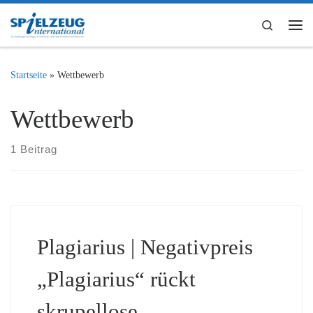
Zum Inhalt springen
Search
Me
Startseite
»
Wettbewerb
Wettbewerb
1 Beitrag
Plagiarius | Negativpreis
„Plagiarius“ rückt
skrupellose