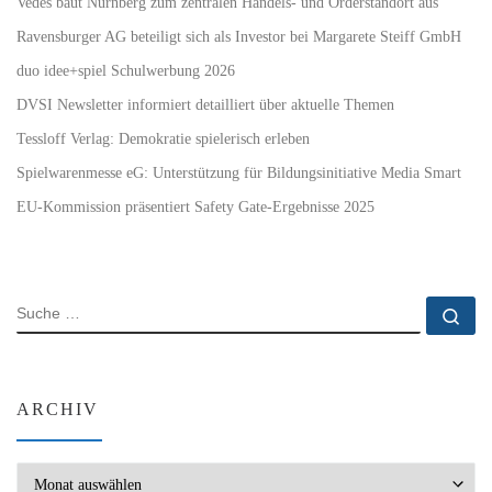
Vedes baut Nürnberg zum zentralen Handels- und Orderstandort aus
Ravensburger AG beteiligt sich als Investor bei Margarete Steiff GmbH
duo idee+spiel Schulwerbung 2026
DVSI Newsletter informiert detailliert über aktuelle Themen
Tessloff Verlag: Demokratie spielerisch erleben
Spielwarenmesse eG: Unterstützung für Bildungsinitiative Media Smart
EU-Kommission präsentiert Safety Gate-Ergebnisse 2025
SUCHE
Su
ARCHIV
Archiv