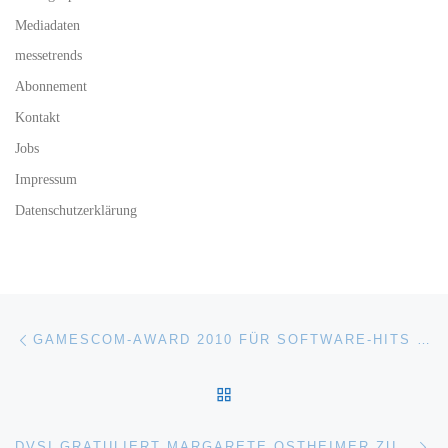
Mediadaten
messetrends
Abonnement
Kontakt
Jobs
Impressum
Datenschutzerklärung
Beitragsnavigation
Vorheriger Beitrag
GAMESCOM-AWARD 2010 FÜR SOFTWARE-HITS UND HARDWARE-TRENDS
ZURÜCK ZUR BEITRAGSL
Nä
DVSI GRATULIERT MARGARETE OSTHEIMER ZUM 80.