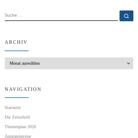
SUCHE
Su
ARCHIV
Archiv
NAVIGATION
Startseite
Die Zeitschrift
Themenplan 2026
Anzeigenpreise