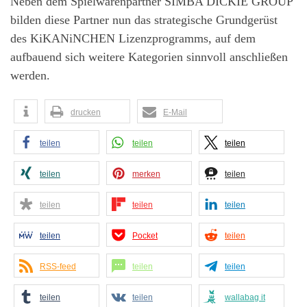
Neben dem Spielwarenpartner SIMBA DICKIE GROUP
bilden diese Partner nun das strategische Grundgerüst
des KiKANiNCHEN Lizenzprogramms, auf dem
aufbauend sich weitere Kategorien sinnvoll anschließen
werden.
drucken
E-Mail
teilen
teilen
teilen
teilen
merken
teilen
teilen
teilen
teilen
teilen
Pocket
teilen
RSS-feed
teilen
teilen
teilen
teilen
wallabag it