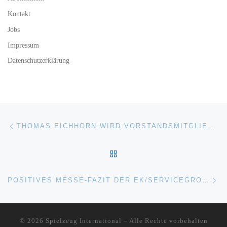
Kontakt
Jobs
Impressum
Datenschutzerklärung
Beitragsnavigation
Vorheriger Beitrag
THOMAS EICHHORN WIRD VORSTANDSMITGLIED BEI ZAPF CREATION AG
ZURÜCK ZUR BEITRAGSL
Nä
POSITIVES MESSE-FAZIT DER EK/SERVICEGROUP
© 2026
Spielzeug International
–
Alle Rechte vorbehalten