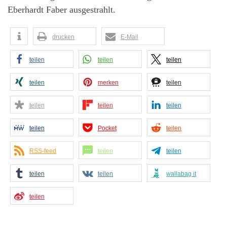
Eberhardt Faber ausgestrahlt.
drucken
E-Mail
teilen
teilen
teilen
teilen
merken
teilen
teilen
teilen
teilen
teilen
Pocket
teilen
RSS-feed
teilen
teilen
teilen
teilen
wallabag it
teilen