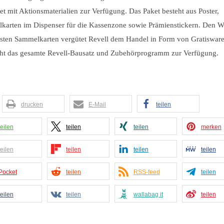
et mit Aktionsmaterialien zur Verfügung. Das Paket besteht aus Poster,
karten im Dispenser für die Kassenzone sowie Prämienstickern. Den We
östen Sammelkarten vergütet Revell dem Handel in Form von Gratiswar
teht das gesamte Revell-Bausatz und Zubehörprogramm zur Verfügung.
drucken
E-Mail
teilen
teilen
teilen
teilen
merken
teilen
teilen
teilen
teilen
Pocket
teilen
RSS-feed
teilen
teilen
teilen
wallabag it
teilen