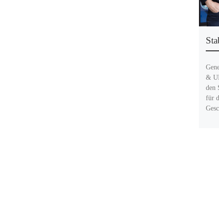
Sta
Gene
& UK
den 
für 
Gesc