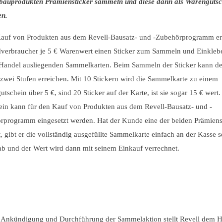
bauprodukten Prämiensticker sammeln und diese dann als Warengutsc
en.
auf von Produkten aus dem Revell-Bausatz- und -Zubehörprogramm er
dverbraucher je 5 € Warenwert einen Sticker zum Sammeln und Einkleb
 Handel ausliegenden Sammelkarten. Beim Sammeln der Sticker kann de
wei Stufen erreichen. Mit 10 Stickern wird die Sammelkarte zu einem
tschein über 5 €, sind 20 Sticker auf der Karte, ist sie sogar 15 € wert.
ein kann für den Kauf von Produkten aus dem Revell-Bausatz- und -
rprogramm eingesetzt werden. Hat der Kunde eine der beiden Prämiens
t, gibt er die vollständig ausgefüllte Sammelkarte einfach an der Kasse s
ab und der Wert wird dann mit seinem Einkauf verrechnet.
e Ankündigung und Durchführung der Sammelaktion stellt Revell dem 