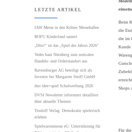
Modell
einsetz
LETZTE ARTIKEL
Beim K
IAW Messe in den Kölner Messehallen
die En
ROFU Kinderland saniert
die im
„Dito!“ ist das „Spiel des Jahres 2026“
Kunde z
Vedes baut Nürnberg zum zentralen
Warengu
Handels- und Orderstandort aus
Gutsch
Ravensburger AG beteiligt sich als
Zubehö
Investor bei Margarete Steiff GmbH
erreich
duo idee+spiel Schulwerbung 2026
Shops 
DVSI Newsletter informiert detailliert
über aktuelle Themen
Tessloff Verlag: Demokratie spielerisch
erleben
Spielwarenmesse eG: Unterstützung für
Für di