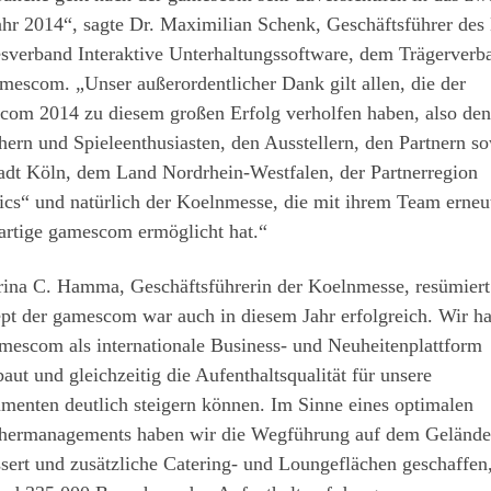
ahr 2014“, sagte Dr. Maximilian Schenk, Geschäftsführer des
sverband Interaktive Unterhaltungssoftware, dem Trägerverb
mescom. „Unser außerordentlicher Dank gilt allen, die der
com 2014 zu diesem großen Erfolg verholfen haben, also den
ern und Spieleenthusiasten, den Ausstellern, den Partnern s
adt Köln, dem Land Nordrhein-Westfalen, der Partnerregion
cs“ und natürlich der Koelnmesse, die mit ihrem Team erneu
artige gamescom ermöglicht hat.“
rina C. Hamma, Geschäftsführerin der Koelnmesse, resümiert
pt der gamescom war auch in diesem Jahr erfolgreich. Wir h
mescom als internationale Business- und Neuheitenplattform
aut und gleichzeitig die Aufenthaltsqualität für unsere
menten deutlich steigern können. Im Sinne eines optimalen
hermanagements haben wir die Wegführung auf dem Gelände
sert und zusätzliche Catering- und Loungeflächen geschaffen