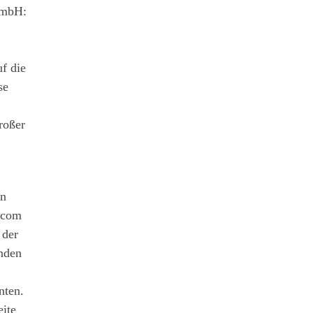
GmbH:
uf die
se
roßer
in
escom
 der
anden
nten.
eite