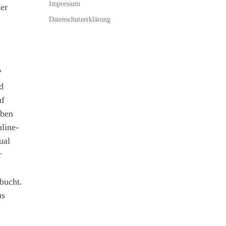
Impressum
der
Datenschutzerklärung
‘
d
uf
eben
line-
ual
r
bucht.
us