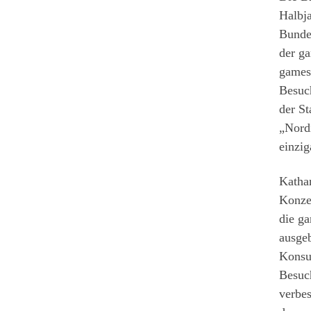
Halbj
Bunde
der ga
games
Besuch
der St
„Nordi
einzig
Katha
Konze
die ga
ausgeb
Konsu
Besuc
verbes