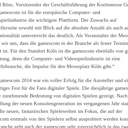
d Böse, Vorsitzender der Geschäftsführung der Koelnmesse 
gamescom ist für die europäische Computer- und
pielindustrie die wichtigste Plattform. Der Zuwachs auf
llerseite sowohl mit Blick auf die absolute Anzahl als auch a
ationalität unterstreicht das deutlich. Als Veranstalter der Mes
 wir uns, dass die gamescom in der Branche als fester Termin
t ist. Für den Standort Köln ist die gamescom ebenfalls von g
ung, denn die Computer- und Videospielindustrie ist eine
tsbranche, die Impulse für den Messeplatz Köln gibt.“
amescom 2014 war ein voller Erfolg für die Aussteller und e
tiges Fest für die Fans digitaler Spiele. Die diesjährige gam
e zunehmende Bedeutung von digitalen Spielen gezeigt. Nach
ellung der neuen Konsolengeneration im vergangenen Jahr st
ie neuen, fantastischen Spielewelten im Fokus, die auf der
om erstmals von den Spielern selbst ausprobiert werden kon
anche geht nach der gamescom sehr zuversichtlich in das zw