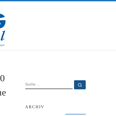
00
SUCHE
Suche …
ue
ARCHIV