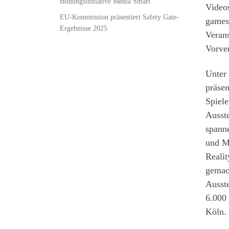
Bildungsinitiative Media Smart
Videos
EU-Kommission präsentiert Safety Gate-
games
Ergebnisse 2025
Verans
Vorver
Unter 
präsen
Spiele
Ausste
spanne
und M
Realit
gemach
Ausst
6.000 
Köln.