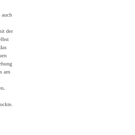
 auch
it der
lbst
das
euen
iehung
ss am
en.
ockte.