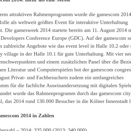
hrem attraktiven Rahmenprogramm wurde die gamescom 2014
Rolle als weltweit größtes Event für interaktive Unterhaltung
t. Die gamesweek 2014 startete bereits am 11. August 2014 m
Developers Conference Europe (GDC). Auf der gamescom se
n zahlreiche Angebote wie das event level in Halle 10.2 oder 
y village in der Halle 10.1 für gute Unterhaltung. Mit vier n
nschwerpunkten und einem zusätzlichen Panel über die Bez
hen Literatur und Computerspielen bot der gamescom congre
ugust Privat- und Fachbesuchern zudem ein umfangreiches
mm für die fachliche Auseinandersetzung mit digitalen Spiel
undet wurde das Rahmenprogramm durch das gamescom city
al, das 2014 rund 130.000 Besucher in die Kölner Innenstadt l
amescom 2014 in Zahlen
herzahl – 2014: 335.000 (2013: 340.000)