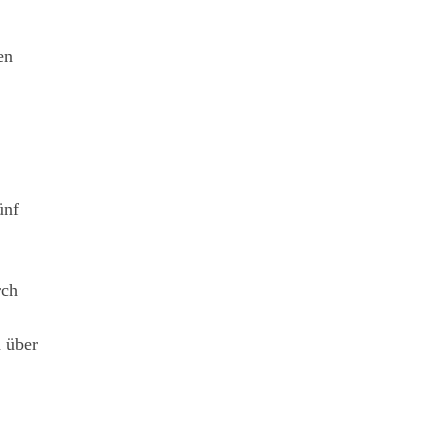
en
ünf
rch
 über