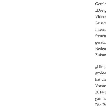
Geral
„Die 
Videos
Ausste
Intern
freuen
gesetz
Bedeut
Zukunf
„Die g
großar
hat di
Vorst
2014 d
gamesc
Die Br