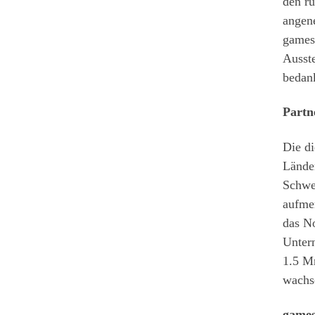
den r
angene
games
Ausste
bedan
Partn
Die di
Lände
Schwe
aufmer
das No
Unter
1.5 Mr
wachs
games