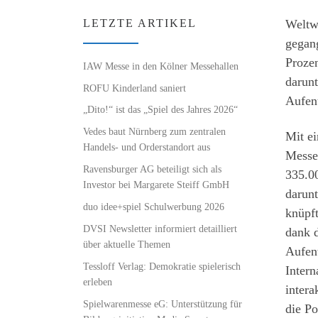
Weltwe
LETZTE ARTIKEL
gegang
Proze
IAW Messe in den Kölner Messehallen
darunt
ROFU Kinderland saniert
Aufent
„Dito!“ ist das „Spiel des Jahres 2026“
Vedes baut Nürnberg zum zentralen
Mit ei
Handels- und Orderstandort aus
Messe
Ravensburger AG beteiligt sich als
335.00
Investor bei Margarete Steiff GmbH
darun
duo idee+spiel Schulwerbung 2026
knüpf
DVSI Newsletter informiert detailliert
dank d
über aktuelle Themen
Aufent
Tessloff Verlag: Demokratie spielerisch
Intern
erleben
intera
Spielwarenmesse eG: Unterstützung für
die Po