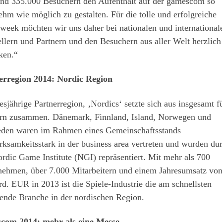
und 335.000 Besuchern den Aufenthalt auf der gamescom so
hm wie möglich zu gestalten. Für die tolle und erfolgreiche
week möchten wir uns daher bei nationalen und international
llern und Partnern und den Besuchern aus aller Welt herzlich
ken.“
erregion 2014: Nordic Region
esjährige Partnerregion, ‚Nordics‘ setzte sich aus insgesamt f
rn zusammen. Dänemark, Finnland, Island, Norwegen und
den waren im Rahmen eines Gemeinschaftsstands
ksamkeitsstark in der business area vertreten und wurden du
rdic Game Institute (NGI) repräsentiert. Mit mehr als 700
nehmen, über 7.000 Mitarbeitern und einem Jahresumsatz von
d. EUR in 2013 ist die Spiele-Industrie die am schnellsten
ende Branche in der nordischen Region.
com 2014: mehr als eine Messe