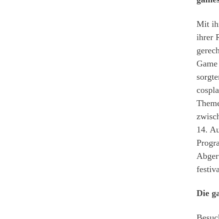
Mit i
ihrer 
gerech
Game 
sorgte
cospla
Theme
zwisc
14. A
Progra
Abger
festiv
Die g
Besuc