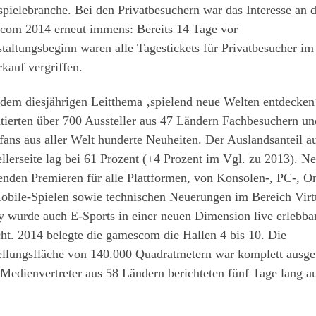
pielebranche. Bei den Privatbesuchern war das Interesse an 
com 2014 erneut immens: Bereits 14 Tage vor
taltungsbeginn waren alle Tagestickets für Privatbesucher im
kauf vergriffen.
dem diesjährigen Leitthema ‚spielend neue Welten entdecken
tierten über 700 Aussteller aus 47 Ländern Fachbesuchern un
fans aus aller Welt hunderte Neuheiten. Der Auslandsanteil a
llerseite lag bei 61 Prozent (+4 Prozent im Vgl. zu 2013). N
nden Premieren für alle Plattformen, von Konsolen-, PC-, On
obile-Spielen sowie technischen Neuerungen im Bereich Virt
y wurde auch E-Sports in einer neuen Dimension live erlebba
t. 2014 belegte die gamescom die Hallen 4 bis 10. Die
ellungsfläche von 140.000 Quadratmetern war komplett ausge
Medienvertreter aus 58 Ländern berichteten fünf Tage lang a