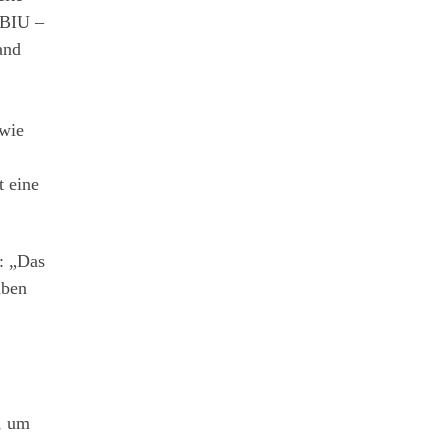
 BIU –
and
owie
t eine
: „Das
aben
, um