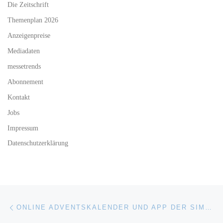
Die Zeitschrift
Themenplan 2026
Anzeigenpreise
Mediadaten
messetrends
Abonnement
Kontakt
Jobs
Impressum
Datenschutzerklärung
Beitragsnavigation
Vorheriger Beitrag
ONLINE ADVENTSKALENDER UND APP DER SIMBA DICKIE GROUP