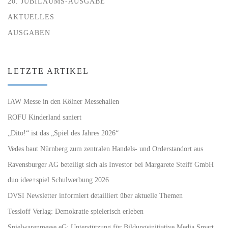
20. JUBILÄUMS-AUSGABE
AKTUELLES
AUSGABEN
LETZTE ARTIKEL
IAW Messe in den Kölner Messehallen
ROFU Kinderland saniert
„Dito!“ ist das „Spiel des Jahres 2026“
Vedes baut Nürnberg zum zentralen Handels- und Orderstandort aus
Ravensburger AG beteiligt sich als Investor bei Margarete Steiff GmbH
duo idee+spiel Schulwerbung 2026
DVSI Newsletter informiert detailliert über aktuelle Themen
Tessloff Verlag: Demokratie spielerisch erleben
Spielwarenmesse eG: Unterstützung für Bildungsinitiative Media Smart