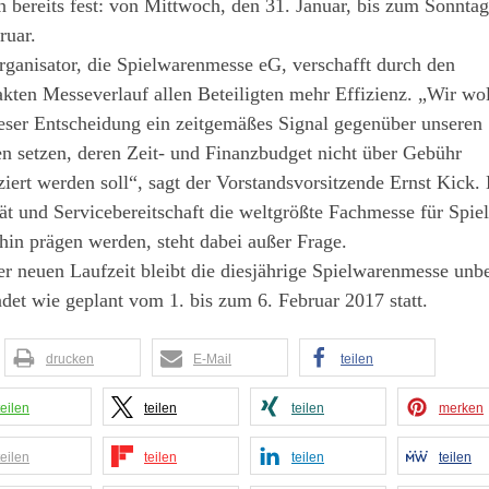
 bereits fest: von Mittwoch, den 31. Januar, bis zum Sonntag
ruar.
ganisator, die Spielwarenmesse eG, verschafft durch den
ten Messeverlauf allen Beteiligten mehr Effizienz. „Wir wo
eser Entscheidung ein zeitgemäßes Signal gegenüber unseren
n setzen, deren Zeit- und Finanzbudget nicht über Gebühr
ziert werden soll“, sagt der Vorstandsvorsitzende Ernst Kick.
ät und Servicebereitschaft die weltgrößte Fachmesse für Spie
hin prägen werden, steht dabei außer Frage.
r neuen Laufzeit bleibt die diesjährige Spielwarenmesse unbe
ndet wie geplant vom 1. bis zum 6. Februar 2017 statt.
drucken
E-Mail
teilen
teilen
teilen
teilen
merken
teilen
teilen
teilen
teilen