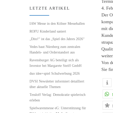
Termin
4. Feb
LETZTE ARTIKEL
Der Or
kompak
IAW Messe in den Kölner Messehallen
mit di
ROFU Kinderland saniert
Kunde
„Dito!“ ist das „Spiel des Jahres 2026“
strapa
Vedes baut Nürnberg zum zentralen
Qualit
Handels- und Orderstandort aus
weiter
Ravensburger AG beteiligt sich als
Von de
Investor bei Margarete Steiff GmbH
Sie fi
duo idee+spiel Schulwerbung 2026
DVSI Newsletter informiert detailliert
über aktuelle Themen
Tessloff Verlag: Demokratie spielerisch
erleben
Spielwarenmesse eG: Unterstützung für