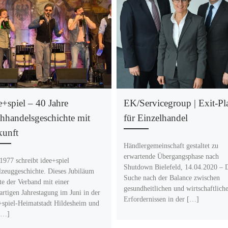
e+spiel – 40 Jahre
EK/Servicegroup | Exit-Pl
hhandelsgeschichte mit
für Einzelhandel
kunft
Händlergemeinschaft gestaltet zu
erwartende Übergangsphase nach
 1977 schreibt idee+spiel
Shutdown Bielefeld, 14.04.2020 – 
lzeuggeschichte. Dieses Jubiläum
Suche nach der Balance zwischen
te der Verband mit einer
gesundheitlichen und wirtschaftlich
artigen Jahrestagung im Juni in der
Erfordernissen in der […]
+spiel-Heimatstadt Hildesheim und
[…]