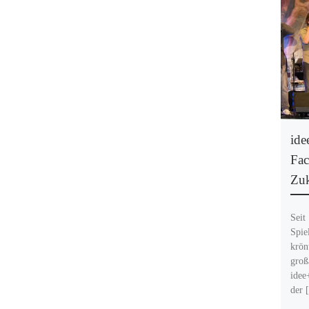
ide
Fac
Zu
Seit
Spie
krön
groß
idee
der 