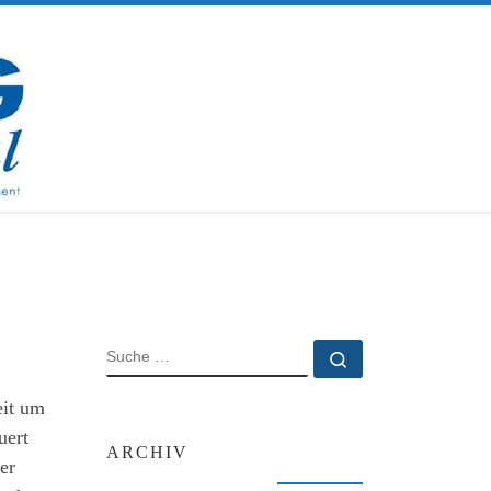
SUCHE
Suche …
eit um
uert
ARCHIV
er