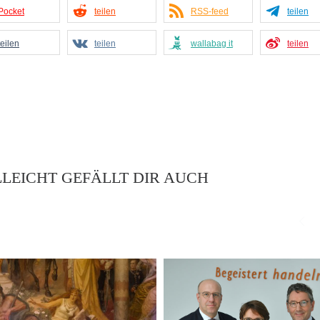
Pocket
teilen
RSS-feed
teilen
teilen
teilen
wallabag it
teilen
LLEICHT GEFÄLLT DIR AUCH