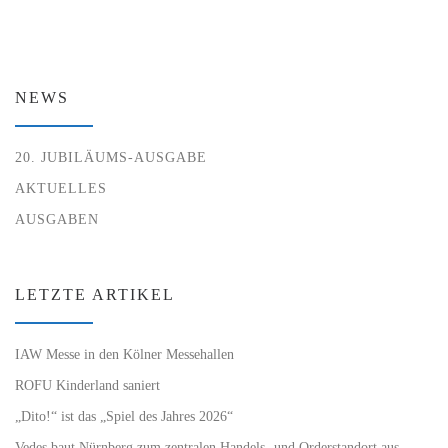
NEWS
20. JUBILÄUMS-AUSGABE
AKTUELLES
AUSGABEN
LETZTE ARTIKEL
IAW Messe in den Kölner Messehallen
ROFU Kinderland saniert
„Dito!“ ist das „Spiel des Jahres 2026“
Vedes baut Nürnberg zum zentralen Handels- und Orderstandort aus