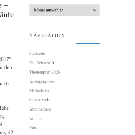
e –
Archiv
käufe
NAVIGATION
Startseite
2017”
Die Zeitschrift
wurden
Themenplan 2026
Anzeigenpreise
nach
Mediadaten
messetrends
Mehr
Abonnement
or,
Kontakt
ei
Jobs
ne, 42