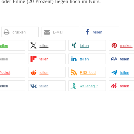
oder Filme (20 Prozent) liegen hoch im Kurs.
drucken
E-Mail
teilen
teilen
teilen
teilen
merken
teilen
teilen
teilen
teilen
Pocket
teilen
RSS-feed
teilen
teilen
teilen
wallabag it
teilen