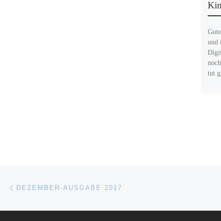
Kin
Gute
und 
Digi
noch
tut 
Beitragsnavigation
Vorheriger Beitrag
DEZEMBER-AUSGABE 2017