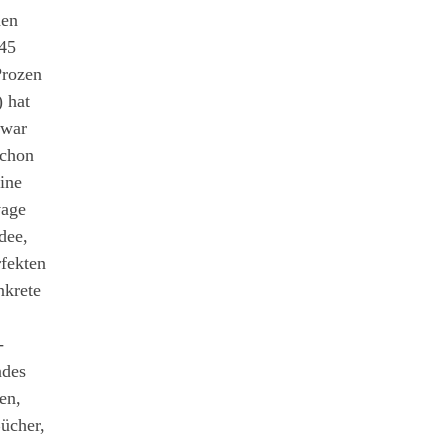
hen
45
rozen
) hat
zwar
chon
ine
age
dee,
fekten
nkrete
-
ndes
en,
Bücher,