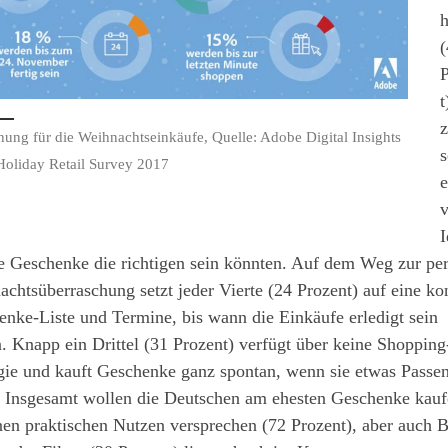
(
P
t
nung für die Weihnachtseinkäufe, Quelle: Adobe Digital Insights
s
Holiday Retail Survey 2017
e
v
I
e Geschenke die richtigen sein könnten. Auf dem Weg zur per
chtsüberraschung setzt jeder Vierte (24 Prozent) auf eine ko
nke-Liste und Termine, bis wann die Einkäufe erledigt sein
n. Knapp ein Drittel (31 Prozent) verfügt über keine Shopping
gie und kauft Geschenke ganz spontan, wenn sie etwas Passe
. Insgesamt wollen die Deutschen am ehesten Geschenke kauf
nen praktischen Nutzen versprechen (72 Prozent), aber auch 