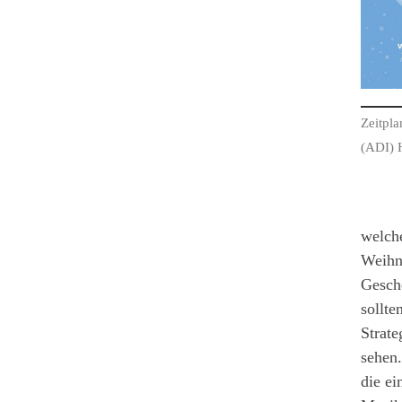
Zeitpla
(ADI) 
welch
Weihna
Gesche
sollte
Strate
sehen
die ei