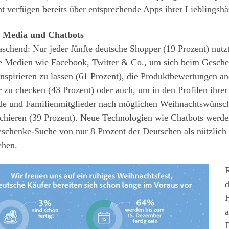
t verfügen bereits über entsprechende Apps ihrer Lieblingshä
l Media und Chatbots
schend: Nur jeder fünfte deutsche Shopper (19 Prozent) nutz
le Medien wie Facebook, Twitter & Co., um sich beim Gesch
nspirieren zu lassen (61 Prozent), die Produktbewertungen an
 zu checken (43 Prozent) oder auch, um in den Profilen ihrer
de und Familienmitglieder nach möglichen Weihnachtswünsc
chieren (39 Prozent). Neue Technologien wie Chatbots werde
schenke-Suche von nur 8 Prozent der Deutschen als nützlich
ehen.
d
H
a
D