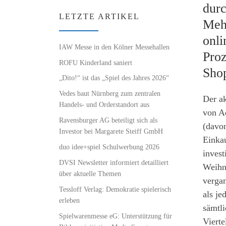
durc
LETZTE ARTIKEL
Mehr
onli
IAW Messe in den Kölner Messehallen
Proz
ROFU Kinderland saniert
Sho
„Dito!“ ist das „Spiel des Jahres 2026“
Vedes baut Nürnberg zum zentralen
Der ak
Handels- und Orderstandort aus
von A
Ravensburger AG beteiligt sich als
(davon
Investor bei Margarete Steiff GmbH
Einka
duo idee+spiel Schulwerbung 2026
invest
DVSI Newsletter informiert detailliert
Weihn
über aktuelle Themen
verga
Tessloff Verlag: Demokratie spielerisch
als je
erleben
sämtl
Spielwarenmesse eG: Unterstützung für
Viert