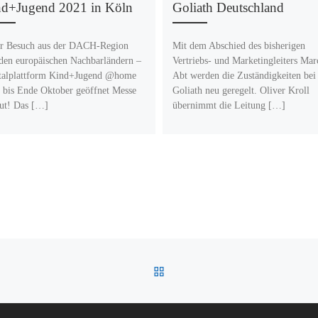
d+Jugend 2021 in Köln
Goliath Deutschland
r Besuch aus der DACH-Region
Mit dem Abschied des bisherigen
den europäischen Nachbarländern –
Vertriebs- und Marketingleiters Mar
talplattform Kind+Jugend @home
Abt werden die Zuständigkeiten bei
 bis Ende Oktober geöffnet Messe
Goliath neu geregelt. Oliver Kroll
gut! Das […]
übernimmt die Leitung […]
ZURÜCK ZUR BEITRAGSL