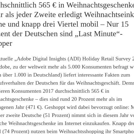
hschnittlich 565 € in Weihnachtsgeschenk
 als jeder Zweite erledigt Weihnachtsein
ne und knapp drei Viertel mobil – Nur 15
ent der Deutschen sind „Last Minute“-
pper
tuelle „Adobe Digital Insights (ADI) Holiday Retail Survey 
dobe, zu der weltweit mehr als 5.000 Konsumenten befragt 
 über 1.000 in Deutschland) liefert interessante Fakten zum
ufsverhalten der Deutschen für das Weihnachtsgeschäft. Dem
ieren Konsumenten 2017 durchschnittlich 565 € in
achtsgeschenke – dies sind rund 20 Prozent mehr als im
ngenen Jahr (471 €). Geshoppt wird dabei bevorzugt online: 
der zweite Deutsche (51 Prozent) nimmt sich in diesem Jahr v
iche Weihnachtsgeschenke im Internet einzukaufen. Knapp dr
el (74 Prozent) nutzen beim Weihnachtsshopping ihr Smartpho