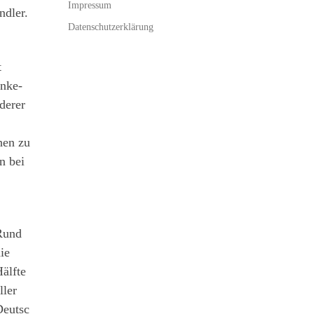
Impressum
ndler.
Datenschutzerklärung
t
enke-
derer
hen zu
n bei
Rund
ie
älfte
ller
eutsc