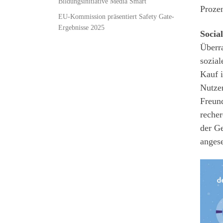
Bildungsinitiative Media Smart
Prozen
EU-Kommission präsentiert Safety Gate-
Ergebnisse 2025
Socia
Überra
sozia
Kauf i
Nutzer
Freun
recher
der Ge
anges