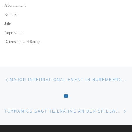
Abonnement
Kontakt
Jobs
Impressum
Datenschutzerklärung
Beitragsnavigation
Vorheriger Beitrag
MAJOR INTERNATIONAL EVENT IN NUREMBERG: SPIELWARENMESSE SET FOR EARLY FEBRUARY
ZURÜCK ZUR BEITRAGSL
Nä
TOYNAMICS SAGT TEILNAHME AN DER SPIELWARENMESSE 2022 AB