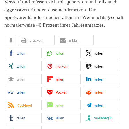
Verkauf und müssen sich mit genervten und teils auch
aggressiven Kunden auseinandersetzen. Die
Spielwarenhändler machen allein im Weihnachtsgeschäft
normalerweise 40 Prozent ihres Jahresumsatzes.
drucken
E-Mail
teilen
teilen
teilen
teilen
merken
teilen
teilen
teilen
teilen
teilen
Pocket
teilen
RSS-feed
teilen
teilen
teilen
teilen
wallabag it