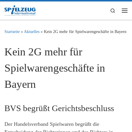
Zum Inhalt springen
Search
Me
Startseite
»
Aktuelles
»
Kein 2G mehr für Spielwarengeschäfte in Bayern
Kein 2G mehr für
Spielwarengeschäfte in
Bayern
BVS begrüßt Gerichtsbeschluss
Der Handelsverband Spielwaren begrüßt die
Entscheidung der Richterinnen und des Richters in