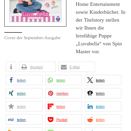
Home Entertainment
sowie Kinderbücher. In
der Titelstory stellen
wir Ihnen die
lernfähige Puppe
Cover der September-Ausgabe
„Luvabella“ von Spin
Master vor.
drucken
E-Mail
teilen
teilen
teilen
teilen
merken
teilen
teilen
teilen
teilen
teilen
Pocket
teilen