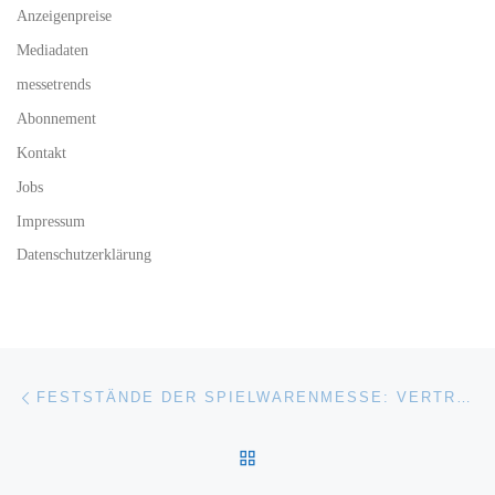
Anzeigenpreise
Mediadaten
messetrends
Abonnement
Kontakt
Jobs
Impressum
Datenschutzerklärung
Beitragsnavigation
Vorheriger Beitrag
FESTSTÄNDE DER SPIELWARENMESSE: VERTRÄGE BIS 2023 VERLÄNGERT
ZURÜCK ZUR BEITRAGSL