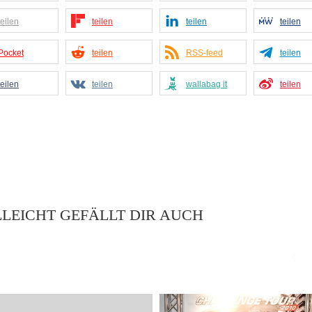
teilen
teilen
teilen
teilen
Pocket
teilen
RSS-feed
teilen
teilen
teilen
wallabag it
teilen
LLEICHT GEFÄLLT DIR AUCH