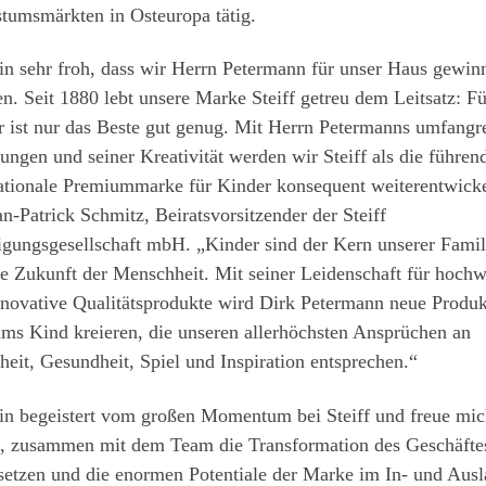
tumsmärkten in Osteuropa tätig.
in sehr froh, dass wir Herrn Petermann für unser Haus gewin
n. Seit 1880 lebt unsere Marke Steiff getreu dem Leitsatz: Fü
r ist nur das Beste gut genug. Mit Herrn Petermanns umfangr
ungen und seiner Kreativität werden wir Steiff als die führen
nationale Premiummarke für Kinder konsequent weiterentwick
an-Patrick Schmitz, Beiratsvorsitzender der Steiff
igungsgesellschaft mbH. „Kinder sind der Kern unserer Famil
e Zukunft der Menschheit. Mit seiner Leidenschaft für hochw
nnovative Qualitätsprodukte wird Dirk Petermann neue Produk
ms Kind kreieren, die unseren allerhöchsten Ansprüchen an
heit, Gesundheit, Spiel und Inspiration entsprechen.“
bin begeistert vom großen Momentum bei Steiff und freue mic
f, zusammen mit dem Team die Transformation des Geschäfte
setzen und die enormen Potentiale der Marke im In- und Aus