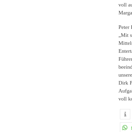
voll a
Marga
Peter 
„Mit 
Mitte
Enter
Führen
beeind
unsere
Dirk P
Aufgab
voll k