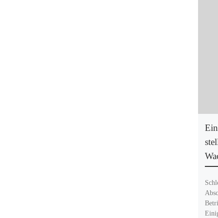
Ein
ste
Wa
Schl
Absc
Betr
Eini