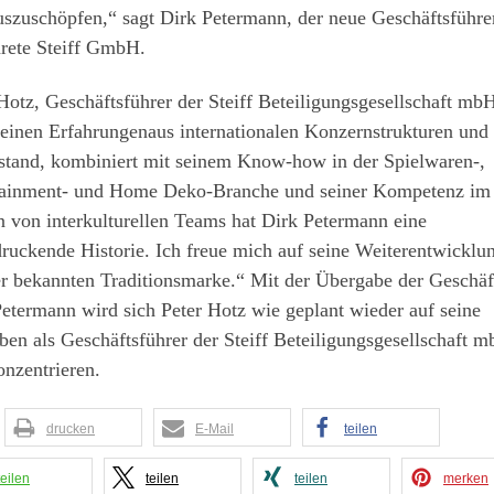
uszuschöpfen,“ sagt Dirk Petermann, der neue Geschäftsführe
rete Steiff GmbH.
Hotz, Geschäftsführer der Steiff Beteiligungsgesellschaft mbH
seinen Erfahrungenaus internationalen Konzernstrukturen un
lstand, kombiniert mit seinem Know-how in der Spielwaren-,
tainment- und Home Deko-Branche und seiner Kompetenz im
 von interkulturellen Teams hat Dirk Petermann eine
ruckende Historie. Ich freue mich auf seine Weiterentwicklu
r bekannten Traditionsmarke.“ Mit der Übergabe der Geschäf
etermann wird sich Peter Hotz wie geplant wieder auf seine
en als Geschäftsführer der Steiff Beteiligungsgesellschaft 
onzentrieren.
drucken
E-Mail
teilen
teilen
teilen
teilen
merken