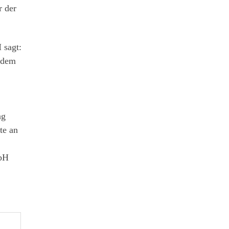
r der
 sagt:
d dem
ng
te an
mbH