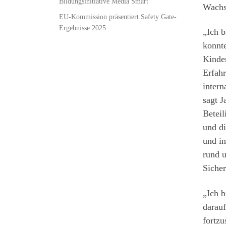
Bildungsinitiative Media Smart
Wachs
EU-Kommission präsentiert Safety Gate-
Ergebnisse 2025
„Ich b
konnte
Kinde
Erfahr
inter
sagt J
Beteil
und di
und i
rund u
Sicher
„Ich 
darau
fortzu