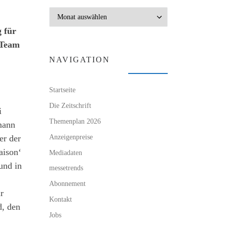
Archiv
 für
 Team
NAVIGATION
Startseite
Die Zeitschrift
i
Themenplan 2026
mann
Anzeigenpreise
er der
aison‘
Mediadaten
und in
messetrends
Abonnement
r
Kontakt
d, den
Jobs