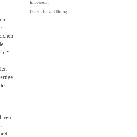
Impressum
Datenschutzerklärung
nen
r
eichen
de
eln,“
ien
ertige
te
h sehr
s
land