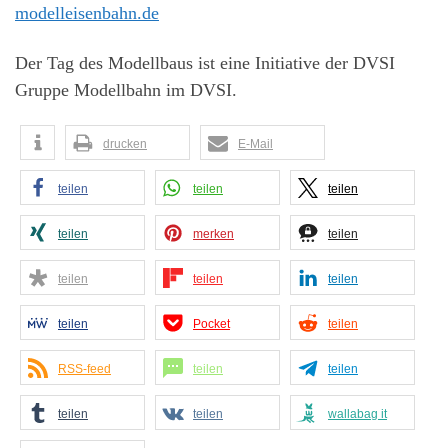
modelleisenbahn.de
Der Tag des Modellbaus ist eine Initiative der DVSI
Gruppe Modellbahn im DVSI.
drucken
E-Mail
teilen
teilen
teilen
teilen
merken
teilen
teilen
teilen
teilen
teilen
Pocket
teilen
RSS-feed
teilen
teilen
teilen
teilen
wallabag it