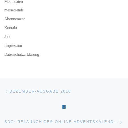
Mediadaten
messetrends
Abonnement
Kontakt
Jobs
Impressum
Datenschutzerklärung
Beitragsnavigation
Vorheriger Beitrag
DEZEMBER-AUSGABE 2018
ZURÜCK ZUR BEITRAGSL
Nä
SDG: RELAUNCH DES ONLINE-ADVENTSKALENDERS