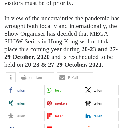
visitors must be of priority.
In view of the uncertainties the pandemic has
wrought both locally and internationally, the
Show Organiser has decided that MEGA
SHOW Series in Hong Kong will not take
place this coming year during
20-23 and 27-
29 October, 2020
and is rescheduled to be
held on
20-23 & 27-29 October, 2021
.
drucken
E-Mail
teilen
teilen
teilen
teilen
merken
teilen
teilen
teilen
teilen