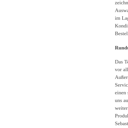
zeichn
Auswa
im La
Kondi
Beste
Rundu
Das T
vor a
Außer
Servic
einen 
uns au
weiter
Produk
Sebas