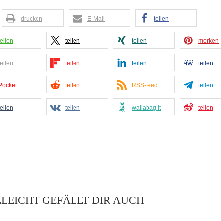
drucken
E-Mail
teilen
teilen
teilen
teilen
merken
teilen
teilen
teilen
teilen
Pocket
teilen
RSS-feed
teilen
teilen
teilen
wallabag it
teilen
LLEICHT GEFÄLLT DIR AUCH