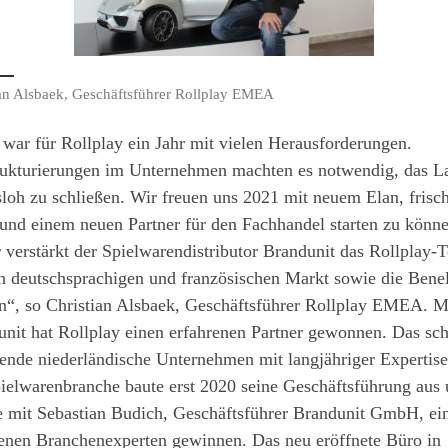
ian Alsbaek, Geschäftsführer Rollplay EMEA
war für Rollplay ein Jahr mit vielen Herausforderungen.
ukturierungen im Unternehmen machten es notwendig, das La
loh zu schließen. Wir freuen uns 2021 mit neuem Elan, frisc
und einem neuen Partner für den Fachhandel starten zu könn
 verstärkt der Spielwarendistributor Brandunit das Rollplay-
n deutschsprachigen und französischen Markt sowie die Bene
n“, so Christian Alsbaek, Geschäftsführer Rollplay EMEA. M
nit hat Rollplay einen erfahrenen Partner gewonnen. Das sch
nde niederländische Unternehmen mit langjähriger Expertise
ielwarenbranche baute erst 2020 seine Geschäftsführung aus
e mit Sebastian Budich, Geschäftsführer Brandunit GmbH, ei
renen Branchenexperten gewinnen. Das neu eröffnete Büro in