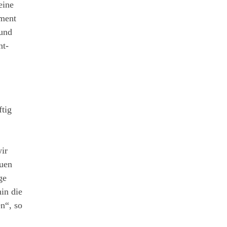
eine
iment
 und
nt-
tig
wir
euen
ge
in die
n“, so