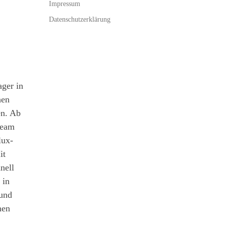
Impressum
Datenschutzerklärung
ger in
hen
en. Ab
Team
lux-
it
nell
 in
 und
nen