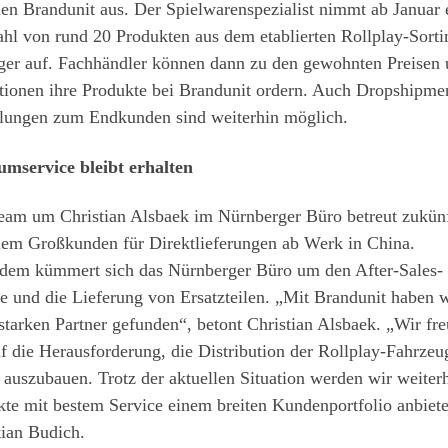
en Brandunit aus. Der Spielwarenspezialist nimmt ab Januar 
hl von rund 20 Produkten aus dem etablierten Rollplay-Sort
ger auf. Fachhändler können dann zu den gewohnten Preisen
tionen ihre Produkte bei Brandunit ordern. Auch Dropshipme
llungen zum Endkunden sind weiterhin möglich.
mservice bleibt erhalten
eam um Christian Alsbaek im Nürnberger Büro betreut zukünf
llem Großkunden für Direktlieferungen ab Werk in China.
dem kümmert sich das Nürnberger Büro um den After-Sales-
e und die Lieferung von Ersatzteilen. „Mit Brandunit haben 
starken Partner gefunden“, betont Christian Alsbaek. „Wir fr
f die Herausforderung, die Distribution der Rollplay-Fahrzeu
 auszubauen. Trotz der aktuellen Situation werden wir weiterh
te mit bestem Service einem breiten Kundenportfolio anbiete
tian Budich.