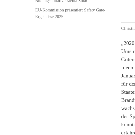
Bildungsinitiative Media Smart
EU-Kommission präsentiert Safety Gate-
Ergebnisse 2025
Christ
„2020 
Umstr
Güters
Ideen 
Januar
für de
Staate
Brandu
wachse
der Sp
konnt
erfah