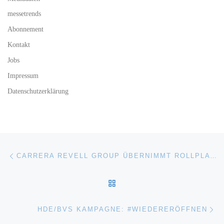
messetrends
Abonnement
Kontakt
Jobs
Impressum
Datenschutzerklärung
Beitragsnavigation
Vorheriger Beitrag
CARRERA REVELL GROUP ÜBERNIMMT ROLLPLAY-DISTRIBUTION
ZURÜCK ZUR BEITRAGSL
Nä
HDE/BVS KAMPAGNE: #WIEDERERÖFFNEN