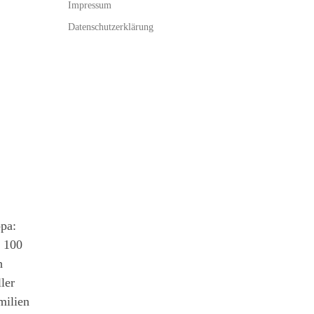
Impressum
Datenschutzerklärung
pa:
o 100
h
ler
milien