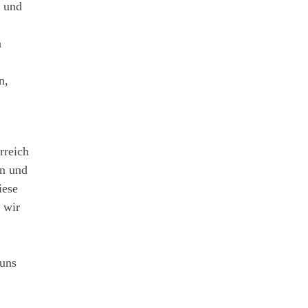
n und
n
n,
rreich
en und
iese
 wir
 uns