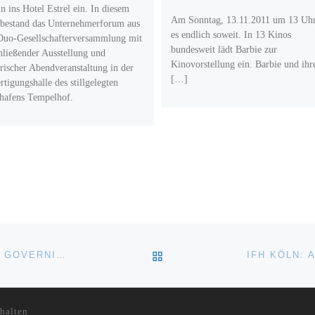
in ins Hotel Estrel ein. In diesem
Am Sonntag, 13.11.2011 um 13 Uhr
 bestand das Unternehmerforum aus
es endlich soweit. In 13 Kinos
Duo-Gesellschafterversammlung mit
bundesweit lädt Barbie zur
hließender Ausstellung und
Kinovorstellung ein. Barbie und ihr
orischer Abendveranstaltung in der
[…]
rtigungshalle des stillgelegten
hafens Tempelhof.
ZURÜCK ZUR BEITRAGSL
DVSI-GF. ULRICH BROBEIL WIRD MITGLIED IM IETP GOVERNING BOARD
halten