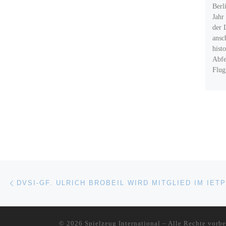
Berl
Jahr
der 
ansc
hist
Abfe
Flug
Beitragsnavigation
Vorheriger Beitrag
© 2026
Spielzeug International
–
Alle Rechte vorbe